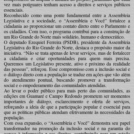
vez mais potiguares tenham acesso a direitos e serviços públicos
essenciais.
Reconhecido como uma ponte fundamental entre a Assembleia
Legislativa e a sociedade, o “Assembleia e Você” fortalece a
cidadania ao proporcionar um contato direto entre o Parlamento e
os cidadãos. Com isso, o programa contribui para a construção de
um Rio Grande do Norte mais solidário, humano e democrático.
O deputado Ezequiel Ferreira (PSDB), presidente da Assembleia
Legislativa do Rio Grande do Norte, destaca o propósito maior da
iniciativa. “Não se trata apenas de levar serviços, mas de fortalecer
a cidadania e criar oportunidades para quem mais precisa.
Queremos um Legislativo presente, ativo e próximo da realidade
das pessoas”, reforçou. Esse compromisso com a inclusão social e
o diálogo direto com a população se traduz em ações que vão além
do atendimento pontual, buscando promover a transformação
social e o empoderamento das comunidades atendidas.
Ao levar o poder público para mais perto das comunidades, as
edições em Guamaré e Campo Redondo prometem ser momentos
importantes de diálogo, esclarecimento e oferta de serviços,
reforçando a ideia de que a participação popular é essencial para
que as políticas públicas atendam efetivamente às necessidades da
população.
Com essa expansão, o “Assembleia e Você” demonstra seu papel
transformador na promoção da inclusão social e na garantia do
acesso à informação e aos direitos, contribuindo para um estado