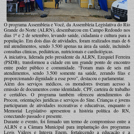
O programa Assembleia e Você, da Assembleia Legislativa do Rio
Grande do Norte (ALRN), desembarcou em Campo Redondo nos
dias 1º e 2 de setembro, levando saúde, cidadania e cultura para a
população. Em dois dias de atividades, foram realizados mais de 6
mil atendimentos, sendo 3.500 apenas na área da saúde, incluindo
consultas clínicas, pediátricas, nutricionais e cardiológicas.
A iniciativa, liderada pelo presidente da ALRN, Ezequiel Ferreira
(PSDB), transformou a cidade em um grande ponto de encontro
entre poder público e comunidade. “Foram mais de seis mil
atendimentos, sendo 3.500 somente na saúde, zerando filas e
proporcionando dignidade a esse povo”, destacou o parlamentar.
Além dos serviços médicos, os moradores tiveram acesso à
emissão de documentos como identidade, CPF, carteira de trabalho
e certidões. O programa também ofereceu atendimentos do
Procon, orientações jurídicas e serviços do Sine. Crianças e jovens
participaram de atividades recreativas e educativas, enquanto o
Memorial Legislativo apresentou a história política do RN,
conectando passado e presente.
Durante o evento, foi firmado um termo de compromisso entre a
ALRN e a Câmara Municipal para implantação dos programas
Legis Vídeos e Integra Enem, fortalecendo a educação e a