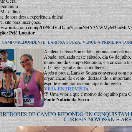
nte Geral
 Feminino
 Masculino
e de fora dessa experiência única!
, site para inscrições.
//www.instagram.com/p/DP9OfVcDs-n/?igsh=NHY3YWMyM3huMnV
ção: Pelé Locutor
 CAMPO-REDONDENSE, LARISSA SOUZA, VENCE A PRIMEIRA CORR
A atleta Larissa Souza foi a grande campeã na 
Abade, realizada neste sábado, dia 04 de julho
município de Campo Redondo, ela cruzou a lin
o 1º lugar geral entre as mulheres.
Após a prova, Larissa Souza conversou com nos
organização do evento, destacando a importância
esporte e integrar os municípios da região.
VEJA ENTREVISTA
👏 Uma vitória que é motivo de orgulho para C
Fonte Notícia da Serra
RREDORES DE CAMPO REDONDO-RN CONQUISTAM P
CURRAIS NOVOS/RN E ARE