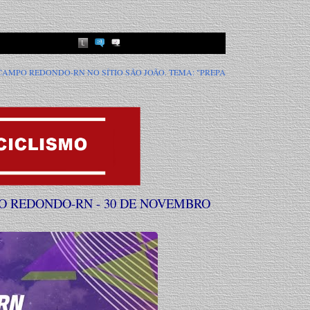
TIO SÃO JOÃO. TEMA: "PREPARAI O CAMINHO DO SENHOR".
VEM AÍ A 3
PO REDONDO-RN - 30 DE NOVEMBRO