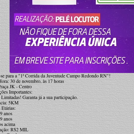
-se para a "1ª Corrida da Juventude Campo Redondo RN"!
Hora: 30 de novembro, às 17 horas
Praça JK - Centro
ções Importantes:
Limitadas! Garanta já a sua participação.
ncia: 5KM
 Etárias:
39 anos
69 anos
os acima
iação: R$2 MIL