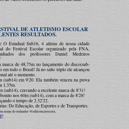
STIVAL DE ATLETISMO ESCOLAR
ENTES RESULTADOS.
O Estadual Sub16, 4 atletas de nossa cidade
al do Festival Escolar organizado pela FNA,
anhados dos professores Daniel Medeiros
f
a marca de 48,75m no lançamento do disco(sub-
em todo o Brasil! Já no salto triplo ele alcançou
onal até o momento.
 (sub14) em 9'20. Ela também venceu na prova
em 1,35m.
 (sub14), cravando a excelente marca de 8'31!
onito nos 60m (sub14), com a marca de 8'28!
çando o tempo de 2.32'22.
ias: De Educação, de Esportes e de Transportes.
, em nome do treinador @edilsoncerrocora.
I!