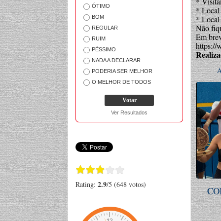
* Visita
ÓTIMO
* Local
BOM
* Local
Não fiqu
REGULAR
Em breve
RUIM
https:
PÉSSIMO
Realiza
NADA A DECLARAR
A
PODERIA SER MELHOR
O MELHOR DE TODOS
Ver Resultados
2.9
Rating:
/5 (648 votos)
CO