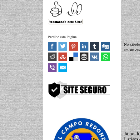
Partilhe esta Página
No sábado 
em sua cat
Já no d
Larissa 