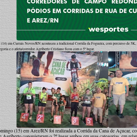
(14) em Currais Novos/RN aconteceu a tradicional Corrida da Fogueira, com percurso de 5K, e 
egoria e o atleta/corredor Agriberto Cristiano ficou com o 5ª lugar.
omingo (15) em Arez/RN foi realizada a Corrida da Cana de Açucar, c
e Agriberto conquistaram o 2º lugar ambos em suas categorias, em relat