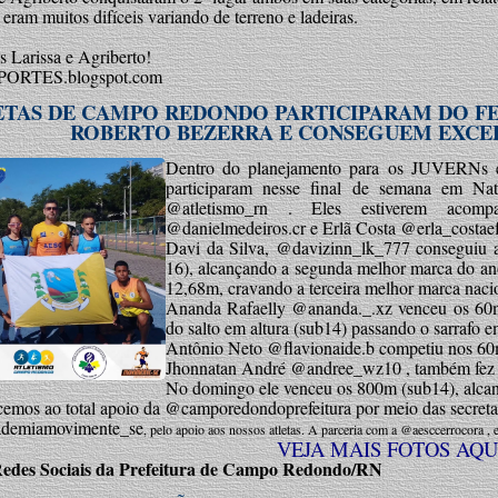
 eram muitos difíceis variando de terreno e ladeiras.
s Larissa e Agriberto!
SPORTES.blogspot.com
ETAS DE CAMPO REDONDO PARTICIPARAM DO FE
ROBERTO BEZERRA E CONSEGUEM EXCEL
Dentro do planejamento para os JUVERNs e 
participaram nesse final de semana em Nat
@atletismo_rn . Eles estiverem acomp
@danielmedeiros.cr e Erlã Costa @erla_costae
Davi da Silva, @davizinn_lk_777 conseguiu 
16), alcançando a segunda melhor marca do ano 
12,68m, cravando a terceira melhor marca naci
Ananda Rafaelly @ananda._.xz venceu os 60m
do salto em altura (sub14) passando o sarrafo 
Antônio Neto @flavionaide.b competiu nos 60m
Jhonnatan André @andree_wz10 , também fez b
No domingo ele venceu os 800m (sub14), alcan
emos ao total apoio da @camporedondoprefeitura por meio das secretar
demiamovimente_se
, pelo apoio aos nossos atletas. A parceria com a @aesccerrocora 
VEJA MAIS FOTOS AQU
edes Sociais da Prefeitura de Campo R
edondo/RN