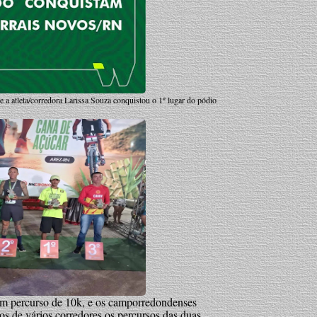
a atleta/corredora Larissa Souza conquistou o 1º lugar do pódio
om percurso de 10k, e os camporredondenses
os de vários corredores os percursos das duas