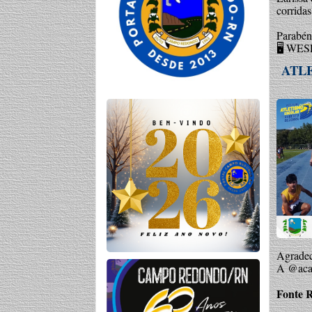
corridas
Parabén
🖥️ WE
ATL
Agradec
A @aca
Fonte R