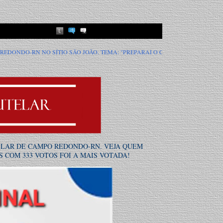
O JOÃO. TEMA: "PREPARAI O CAMINHO DO SENHOR".
VEM AÍ A 3ª CAVA
ELAR DE CAMPO REDONDO-RN. VEJA QUEM
 COM 333 VOTOS FOI A MAIS VOTADA!