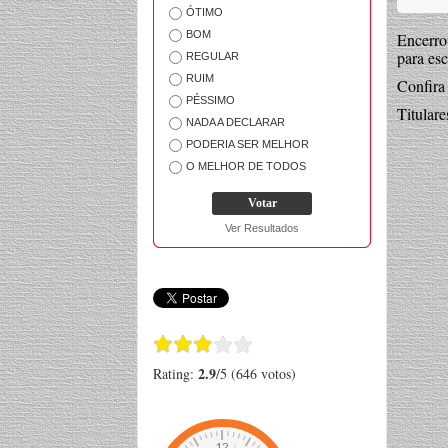
ÓTIMO
BOM
Encerro
para es
REGULAR
RUIM
Confira 
PÉSSIMO
Titulare
NADA A DECLARAR
PODERIA SER MELHOR
O MELHOR DE TODOS
Ver Resultados
2.9
Rating:
/5 (646 votos)