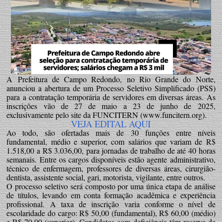
A Prefeitura de Campo Redondo, no Rio Grande do Norte,
anunciou a abertura de um Processo Seletivo Simplificado (PSS)
para a contratação temporária de servidores em diversas áreas. As
inscrições vão de 27 de maio a 23 de junho de 2025,
exclusivamente pelo site da FUNCITERN (www.funcitern.org).
VEJA EDITAL AQUI
Ao todo, são ofertadas mais de 30 funções entre níveis
fundamental, médio e superior, com salários que variam de R$
1.518,00 a R$ 3.036,00, para jornadas de trabalho de até 40 horas
semanais. Entre os cargos disponíveis estão agente administrativo,
técnico de enfermagem, professores de diversas áreas, cirurgião-
dentista, assistente social, gari, motorista, vigilante, entre outros.
O processo seletivo será composto por uma única etapa de análise
de títulos, levando em conta formação acadêmica e experiência
profissional. A taxa de inscrição varia conforme o nível de
escolaridade do cargo: R$ 50,00 (fundamental), R$ 60,00 (médio)
e R$ 70,00 (superior). Candidatos com deficiência têm reserva de