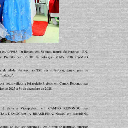
 04/12/1985, Dr Renam tem 38 anos, natural de Parelhas - RN,
rgo de Prefeito pelo PSDB na coligação MAIS POR CAMPO
de idade, declarou ao TSE ser solteiro(a), tem o grau de
é "médico".
os votos válidos e foi reeleito Prefeito em Campo Redondo nas
neiro de 2025 a 31 de dezembro de 2028.
os) é eleita a Vice-prefeito em CAMPO REDONDO nas
SOCIAL DEMOCRACIA BRASILEIRA. Nasceu em Natal(RN),
clarou ao TSE ser solteiro(a), tem o grau de instrução superior