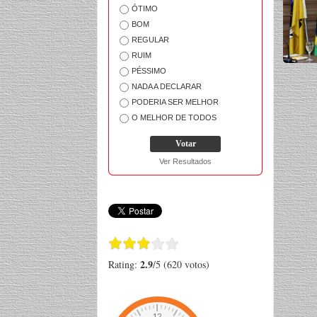
ÓTIMO
BOM
REGULAR
RUIM
PÉSSIMO
NADA A DECLARAR
PODERIA SER MELHOR
O MELHOR DE TODOS
Ver Resultados
2.9
Rating:
/5 (620 votos)