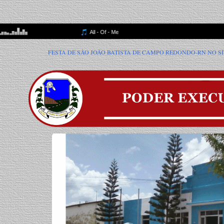
E SÃO JOÃO BATISTA DE CAMPO REDONDO-RN NO SÍTIO SÃO JOÃO. TEMA: "P