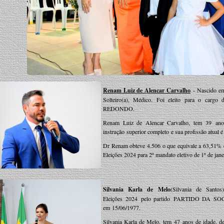
Renam Luiz de Alencar Carvalho
- Nascido em
Solteiro(a), Médico. Foi eleito para o ca
REDONDO.
Renam Luiz de Alencar Carvalho, tem 39 anos 
instrução superior completo e sua profissão atual 
Dr Renam obteve 4.506 o que equivale a 63,51% d
Eleições 2024 para 2º mandato eletivo de 1º de ja
Silvania Karla de Melo
(Silvania de Sant
Eleições 2024 pelo partido PARTIDO DA 
em 15/06/1977.
Silvania Karla de Melo, tem 47 anos de idade, de